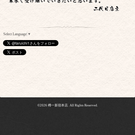
Select Language
▼
©2026
樽一新宿本店
. All Rights Reserved.