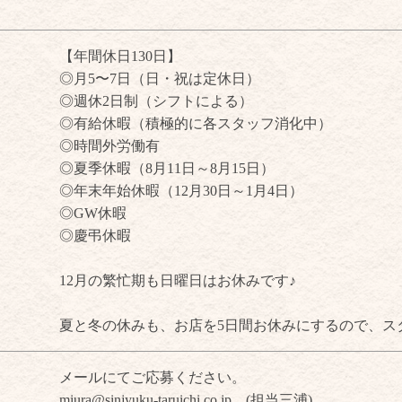
【年間休日130日】
◎月5〜7日（日・祝は定休日）
◎週休2日制（シフトによる）
◎有給休暇（積極的に各スタッフ消化中）
◎時間外労働有
◎夏季休暇（8月11日～8月15日）
◎年末年始休暇（12月30日～1月4日）
◎GW休暇
◎慶弔休暇
12月の繁忙期も日曜日はお休みです♪
夏と冬の休みも、お店を5日間お休みにするので、ス
メールにてご応募ください。
miura@sinjyuku-taruichi.co.jp (担当三浦)