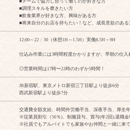
■チームで協力し合って働くのが好きな方
■調理スキルを磨きたい方
■飲食業界が好きな方、興味がある方
■将来自分のお店を持ちたい！など、成長意欲のある
12:00～22：30（休憩1H～1.5H）実働8.5H～9H
仕込み作業には3時間程度かかりますが、早朝の仕入
◎営業時間は17時〜22時のわずか5時間！
JR新宿駅、東京メトロ新宿三丁目駅より徒歩6分
西武新宿駅より徒歩7分
交通費全額支給、時間外労働手当、深夜手当、厚生
※従業員割引（50％)、制服貸与、賞与(年2回),退
※社員でもアルバイトでも家族やお仲間と一緒に来