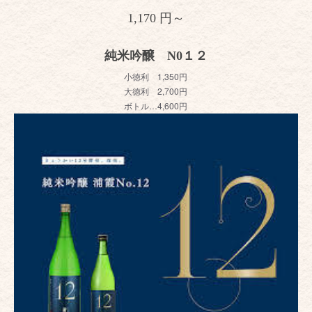
1,170 円～
純米吟醸 N0１２
小徳利 1,350円
大徳利 2,700円
ボトル…4,600円