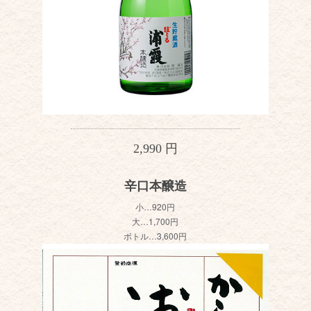
2,990 円
辛口本醸造
小…920円
大…1,700円
ボトル…3,600円