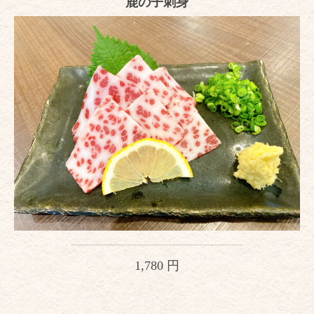
鹿の子刺身
1,780 円