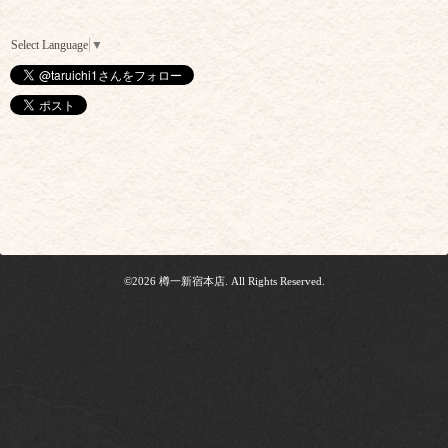
Select Language
▼
©2026
樽一新宿本店
. All Rights Reserved.