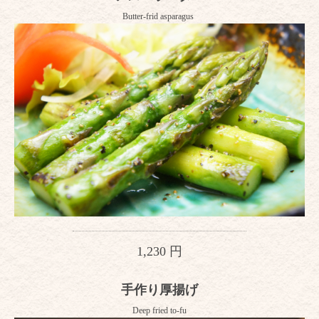
Butter-frid asparagus
1,230 円
手作り厚揚げ
Deep fried to-fu