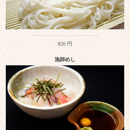
820 円
漁師めし