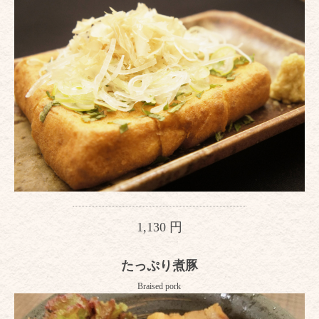
1,130 円
たっぷり煮豚
Braised pork